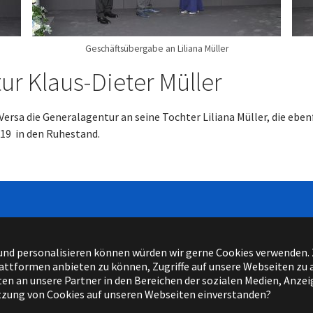
Geschäftsübergabe an Liliana Müller
ur Klaus-Dieter Müller
ersa die Generalagentur an seine Tochter Liliana Müller, die ebenf
19 in den Ruhestand.
Impressum
|
Datenschutz
 und personalisieren können würden wir gerne Cookies verwenden
attformen anbieten zu können, Zugriffe auf unsere Webseiten zu 
n an unsere Partner in den Bereichen der sozialen Medien, Anze
Facebook
Instagram
Xing
utzung von Cookies auf unseren Webseiten einverstanden?