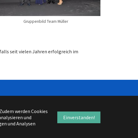
Gruppenbild Team Müller
alls seit vielen Jahren erfolgreich im
. Zudem werden Cookies
analysieren und
Einverstanden!
igen und Analysen